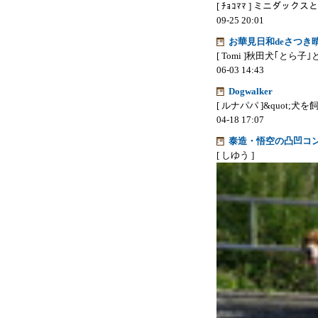
[ ﾁｮｺﾏﾏ ]
ミニダックスと
09-25 20:01
お華見日和deさつき
[ Tomi ]
秋田犬｢とら子｣
06-03 14:43
Dogwalker
[ ルナパパ ]
&quot;犬
04-18 17:07
泰造・悟空の凸凹コ
[ しゆう ]