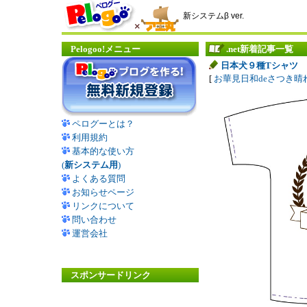
新システムβ ver.
Pelogoo!メニュー
.net新着記事一覧
日本犬９種Tシャツ
[
お華見日和deさつき晴
ペログーとは？
利用規約
基本的な使い方
(
新システム用
)
よくある質問
お知らせページ
リンクについて
問い合わせ
運営会社
スポンサードリンク