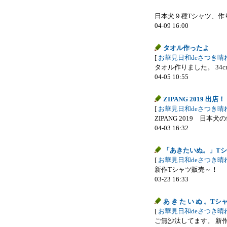
日本犬９種Tシャツ、作りま
04-09 16:00
タオル作ったよ
[
お華見日和deさつき晴
タオル作りました。 34cm&ti
04-05 10:55
ZIPANG 2019 出店！
[
お華見日和deさつき晴
ZIPANG 2019 日本
04-03 16:32
「あきたいぬ。」T
[
お華見日和deさつき晴
新作Tシャツ販売～！ 
03-23 16:33
あ き た い ぬ 。Tシ
[
お華見日和deさつき晴
ご無沙汰してます。 新作