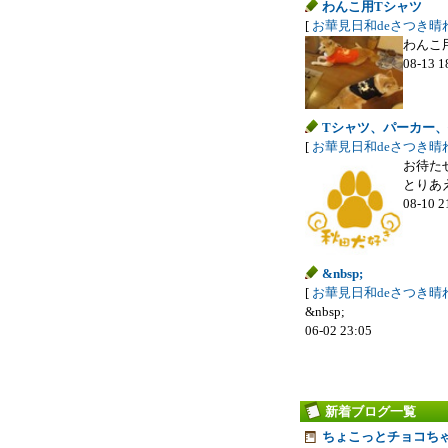
わんこ用Tシャツ
[
お華見日和deさつき晴
わんこ用が
08-13 1
Tシャツ、パーカー
[
お華見日和deさつき晴
お待た
とりあえ
08-10 2
&nbsp;
[
お華見日和deさつき晴
&nbsp;
06-02 23:05
新着ブログ一覧
ちょこっとチョコち